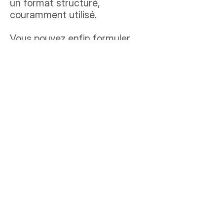
un format structuré,
couramment utilisé.
Vous pouvez enfin formuler
des directives relatives à la
conservation, à l’effacement et
à la communication de vos
données à caractère personnel
après votre décès.
Vous pouvez exercer vos droits
auprès de Républik à l’adresse
suivante : Républik, 22 quai
Gallieni - 92150 Suresnes ou
par email
à
dpo@republikgroup.fr
.
Pour répondre à votre
demande, nous sommes